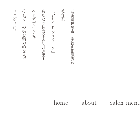
いっぱいに。
そしてこの街を魅力的な人で
ヘアデザインを。
あなたの魅力をより引き出す
『féerique-フェリーク-』
美容室
三重県伊勢市・宇治山田駅裏の
home
about
salon men