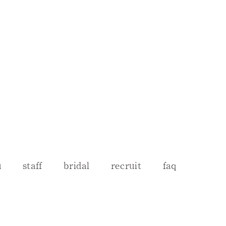
u
staff
bridal
recruit
faq