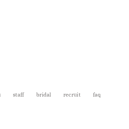
u
staff
bridal
recruit
faq