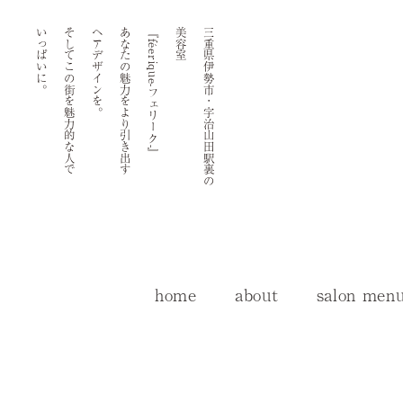
いっぱいに。
そしてこの街を魅力的な人で
ヘアデザインを。
あなたの魅力をより引き出す
『féerique-フェリーク-』
美容室
三重県伊勢市・宇治山田駅裏の
home
about
salon men