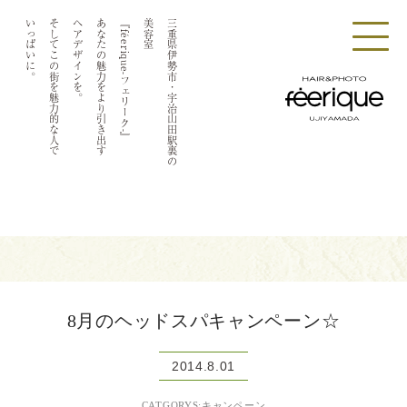
いっぱいに。
そしてこの街を魅力的な人で
ヘアデザインを。
あなたの魅力をより引き出す
『féerique-フェリーク-』
美容室
三重県伊勢市・宇治山田駅裏の
8月のヘッドスパキャンペーン☆
2014.8.01
CATGORYS:キャンペーン