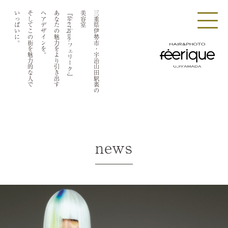
いっぱいに。
そしてこの街を魅力的な人で
ヘアデザインを。
あなたの魅力をより引き出す
『féerique-フェリーク-』
美容室
三重県伊勢市・宇治山田駅裏の
news