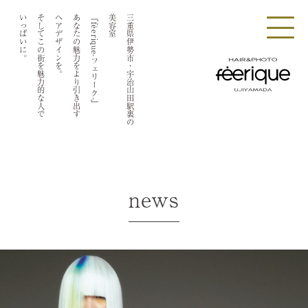
いっぱいに。
そしてこの街を魅力的な人で
ヘアデザインを。
あなたの魅力をより引き出す
『féerique-フェリーク-』
美容室
三重県伊勢市・宇治山田駅裏の
news